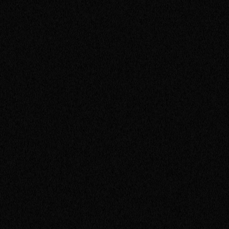
1941
—