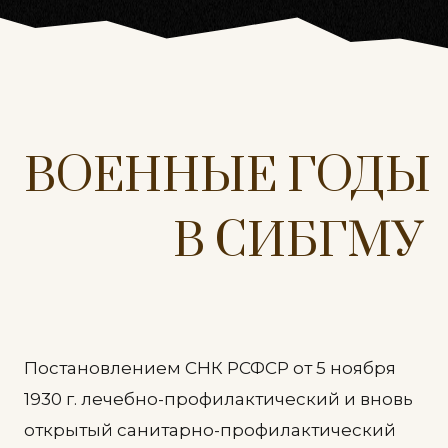
Военные
В
О
Е
Н
Н
Ы
Е
Г
О
Д
Ы
годы
В
С
И
Б
Г
М
У
в
ТМИ
Постановлением СНК РСФСР от 5 ноября
1930 г. лечебно-профилактический и вновь
открытый санитарно-профилактический